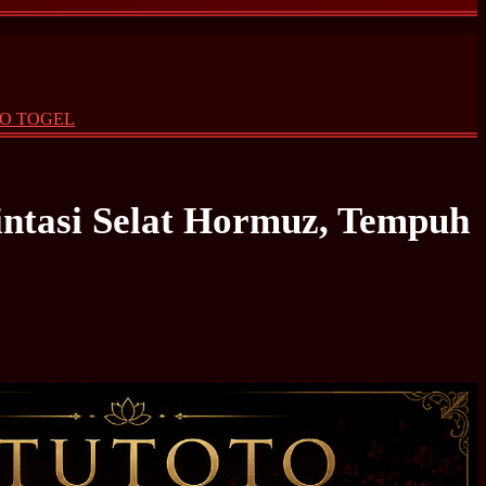
TO
TOGEL
tasi Selat Hormuz, Tempuh