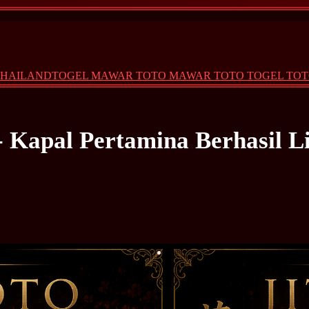
 THAILANDTOGEL
MAWAR TOTO
MAWAR TOTO TOGEL
TO
pal Pertamina Berhasil Lin