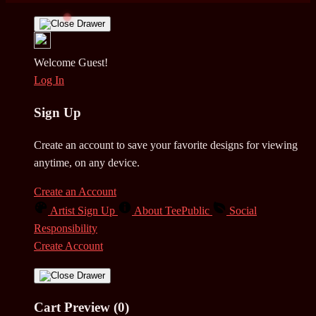
Welcome Guest!
Log In
Sign Up
Create an account to save your favorite designs for viewing
anytime, on any device.
Create an Account
Artist Sign Up
About TeePublic
Social
Responsibility
Create Account
Cart Preview (0)