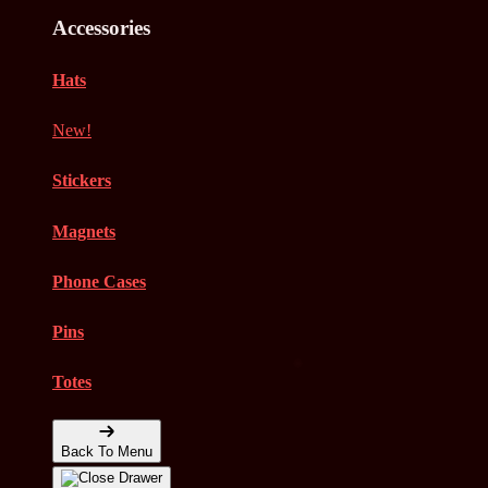
Accessories
Hats
New!
Stickers
Magnets
Phone Cases
Pins
Totes
Back To Menu