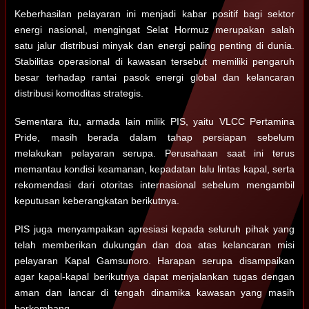
Keberhasilan pelayaran ini menjadi kabar positif bagi sektor
energi nasional, mengingat Selat Hormuz merupakan salah
satu jalur distribusi minyak dan energi paling penting di dunia.
Stabilitas operasional di kawasan tersebut memiliki pengaruh
besar terhadap rantai pasok energi global dan kelancaran
distribusi komoditas strategis.
Sementara itu, armada lain milik PIS, yaitu VLCC Pertamina
Pride, masih berada dalam tahap persiapan sebelum
melakukan pelayaran serupa. Perusahaan saat ini terus
memantau kondisi keamanan, kepadatan lalu lintas kapal, serta
rekomendasi dari otoritas internasional sebelum mengambil
keputusan keberangkatan berikutnya.
PIS juga menyampaikan apresiasi kepada seluruh pihak yang
telah memberikan dukungan dan doa atas kelancaran misi
pelayaran Kapal Gamsunoro. Harapan serupa disampaikan
agar kapal-kapal berikutnya dapat menjalankan tugas dengan
aman dan lancar di tengah dinamika kawasan yang masih
berkembang.