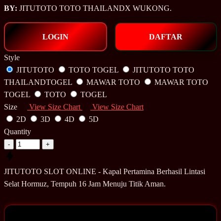
BY:
JITUTOTO TOTO THAILANDX WUKONG.
LOGIN
DAFTAR
Style
JITUTOTO
TOTO TOGEL
JITUTOTO TOTO
THAILANDTOGEL
MAWAR TOTO
MAWAR TOTO
TOGEL
TOTO
TOGEL
Size
View Size Chart
View Size Chart
2D
3D
4D
5D
Quantity
-
+
JITUTOTO SLOT ONLINE - Kapal Pertamina Berhasil Lintasi
Selat Hormuz, Tempuh 16 Jam Menuju Titik Aman.