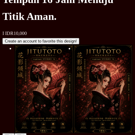
Titik Aman.
I
IDR10,000
Create an account to favorite this design!