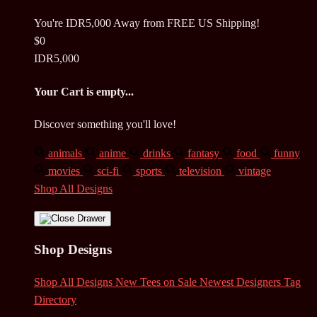
You're
IDR5,000
Away from
FREE US Shipping!
$0
IDR5,000
Your Cart is empty...
Discover something you'll love!
animals
anime
drinks
fantasy
food
funny
movies
sci-fi
sports
television
vintage
Shop All Designs
Shop Designs
Shop All Designs
New Tees on Sale
Newest Designers
Tag
Directory