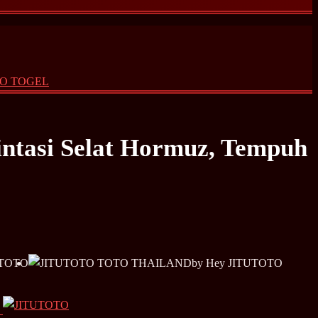
TO
TOGEL
tasi Selat Hormuz, Tempuh