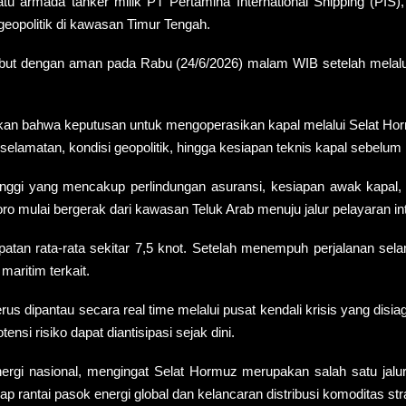
u armada tanker milik PT Pertamina International Shipping (PIS)
geopolitik di kawasan Timur Tengah.
rsebut dengan aman pada Rabu (24/6/2026) malam WIB setelah melalui 
kan bahwa keputusan untuk mengoperasikan kapal melalui Selat Hormu
elamatan, kondisi geopolitik, hingga kesiapan teknis kapal sebelum
inggi yang mencakup perlindungan asuransi, kesiapan awak kapal, a
o mulai bergerak dari kawasan Teluk Arab menuju jalur pelayaran int
atan rata-rata sekitar 7,5 knot. Setelah menempuh perjalanan sela
aritim terkait.
rus dipantau secara real time melalui pusat kendali krisis yang disi
nsi risiko dapat diantisipasi sejak dini.
nergi nasional, mengingat Selat Hormuz merupakan salah satu jalur d
p rantai pasok energi global dan kelancaran distribusi komoditas str