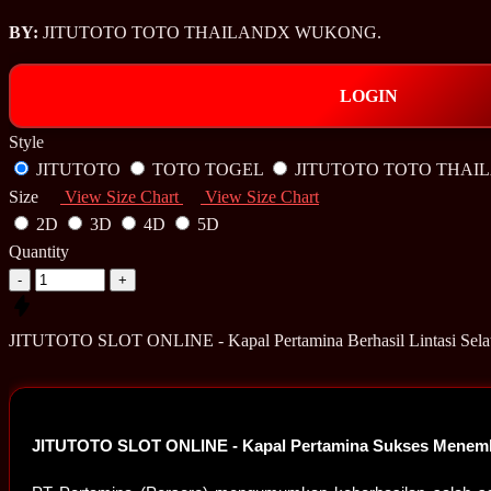
BY:
JITUTOTO TOTO THAILANDX WUKONG.
LOGIN
Style
JITUTOTO
TOTO TOGEL
JITUTOTO TOTO THAI
Size
View Size Chart
View Size Chart
2D
3D
4D
5D
Quantity
-
+
JITUTOTO SLOT ONLINE - Kapal Pertamina Berhasil Lintasi Sela
JITUTOTO SLOT ONLINE - Kapal Pertamina Sukses Menemb