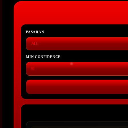
PASARAN
MIN CONFIDENCE