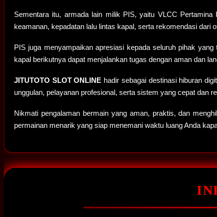
Sementara itu, armada lain milik PIS, yaitu VLCC Pertamina
keamanan, kepadatan lalu lintas kapal, serta rekomendasi dari 
PIS juga menyampaikan apresiasi kepada seluruh pihak yang
kapal berikutnya dapat menjalankan tugas dengan aman dan la
JITUTOTO SLOT ONLINE
hadir sebagai destinasi hiburan d
unggulan, pelayanan profesional, serta sistem yang cepat dan
Nikmati pengalaman bermain yang aman, praktis, dan menghib
permainan menarik yang siap menemani waktu luang Anda kapa
IN