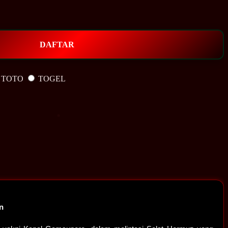
DAFTAR
TOTO
TOGEL
n