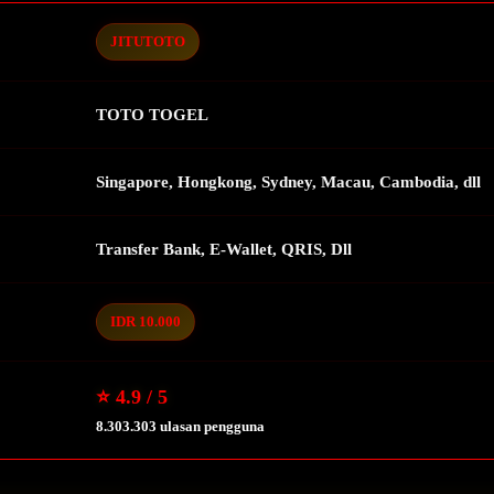
JITUTOTO
TOTO TOGEL
Singapore, Hongkong, Sydney, Macau, Cambodia, dll
Transfer Bank, E-Wallet, QRIS, Dll
IDR 10.000
⭐ 4.9 / 5
8.303.303 ulasan pengguna