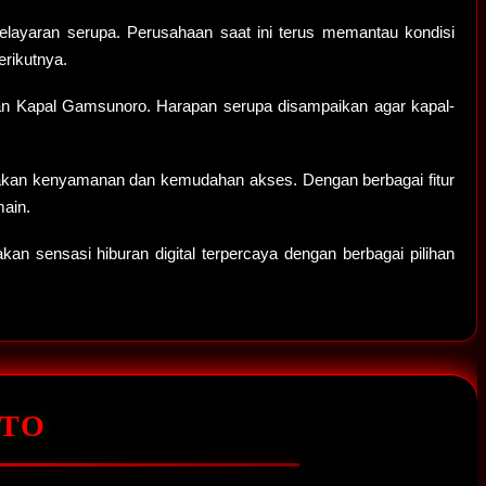
elayaran serupa. Perusahaan saat ini terus memantau kondisi
erikutnya.
an Kapal Gamsunoro. Harapan serupa disampaikan agar kapal-
amakan kenyamanan dan kemudahan akses. Dengan berbagai fitur
main.
 sensasi hiburan digital terpercaya dengan berbagai pilihan
OTO