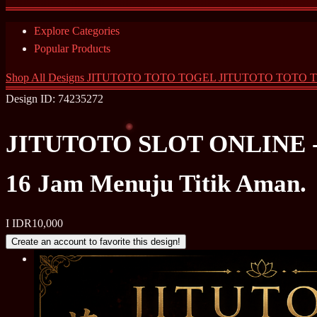
Explore Categories
Popular Products
Shop All Designs
JITUTOTO
TOTO TOGEL
JITUTOTO TOTO
Design ID: 74235272
JITUTOTO SLOT ONLINE - Ka
16 Jam Menuju Titik Aman.
I
IDR10,000
Create an account to favorite this design!