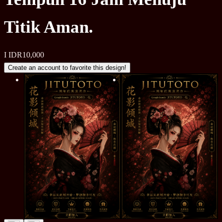
Titik Aman.
I
IDR10,000
Create an account to favorite this design!