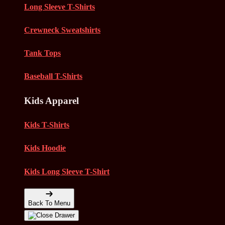
Long Sleeve T-Shirts
Crewneck Sweatshirts
Tank Tops
Baseball T-Shirts
Kids Apparel
Kids T-Shirts
Kids Hoodie
Kids Long Sleeve T-Shirt
Back To Menu