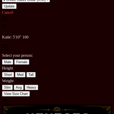
Cancel
Katie:
5'10"
160
Select your person:
Male
Female
Height
Short
Med
Tall
Weight
Slim
Avg
Heavy
View Size Chart