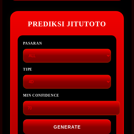
PREDIKSI JITUTOTO
PASARAN
TIPE
MIN CONFIDENCE
GENERATE