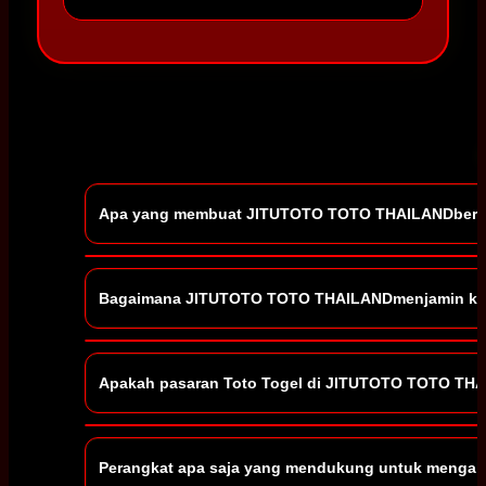
Apa yang membuat JITUTOTO TOTO THAILANDberbed
JITUTOTO TOTO THAILANDbukan sekadar tempat singga
Bagaimana JITUTOTO TOTO THAILANDmenjamin keam
Kami mengutamakan integrasi sistem yang mulus, ke
setiap penjelajah peluang di dunia Toto Togel.
JITUTOTO TOTO THAILANDmenggunakan infrastruktur k
Apakah pasaran Toto Togel di JITUTOTO TOTO THA
seluruh data personal, rekam jejak aktivitas, hingga l
tidak bertanggung jawab.
Tentu saja. JITUTOTO TOTO THAILANDmemegang teguh 
Perangkat apa saja yang mendukung untuk menga
disinkronisasikan secara langsung dan real-time dari