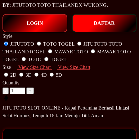
BY:
JITUTOTO TOTO THAILANDX WUKONG.
LOGIN
DAFTAR
Style
JITUTOTO
TOTO TOGEL
JITUTOTO TOTO
THAILANDTOGEL
MAWAR TOTO
MAWAR TOTO
TOGEL
TOTO
TOGEL
Size
View Size Chart
View Size Chart
2D
3D
4D
5D
Quantity
-
+
JITUTOTO SLOT ONLINE - Kapal Pertamina Berhasil Lintasi
Selat Hormuz, Tempuh 16 Jam Menuju Titik Aman.