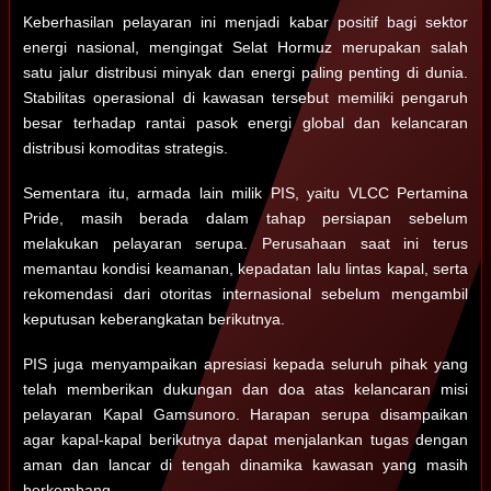
Keberhasilan pelayaran ini menjadi kabar positif bagi sektor
energi nasional, mengingat Selat Hormuz merupakan salah
satu jalur distribusi minyak dan energi paling penting di dunia.
Stabilitas operasional di kawasan tersebut memiliki pengaruh
besar terhadap rantai pasok energi global dan kelancaran
distribusi komoditas strategis.
Sementara itu, armada lain milik PIS, yaitu VLCC Pertamina
Pride, masih berada dalam tahap persiapan sebelum
melakukan pelayaran serupa. Perusahaan saat ini terus
memantau kondisi keamanan, kepadatan lalu lintas kapal, serta
rekomendasi dari otoritas internasional sebelum mengambil
keputusan keberangkatan berikutnya.
PIS juga menyampaikan apresiasi kepada seluruh pihak yang
telah memberikan dukungan dan doa atas kelancaran misi
pelayaran Kapal Gamsunoro. Harapan serupa disampaikan
agar kapal-kapal berikutnya dapat menjalankan tugas dengan
aman dan lancar di tengah dinamika kawasan yang masih
berkembang.