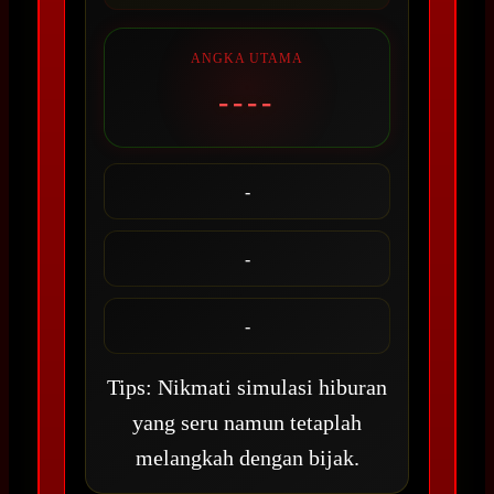
ANGKA UTAMA
----
-
-
-
Tips: Nikmati simulasi hiburan
yang seru namun tetaplah
melangkah dengan bijak.