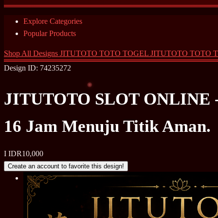
Explore Categories
Popular Products
Shop All Designs
JITUTOTO
TOTO TOGEL
JITUTOTO TOTO
Design ID: 74235272
JITUTOTO SLOT ONLINE - Ka
16 Jam Menuju Titik Aman.
I
IDR10,000
Create an account to favorite this design!